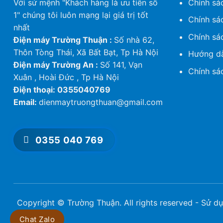
Với sứ mệnh "Khách hàng là ưu tiên số
Chính sá
1" chúng tôi luôn mạng lại giá trị tốt
Chính sá
nhất
Chính sá
Điện máy Trường Thuận :
Số nhà 62,
Thôn Tòng Thái, Xã Bất Bạt, Tp Hà Nội
Hướng dẫ
Điện máy Trường An :
Số 141, Vạn
Chính sá
Xuân , Hoài Đức , Tp Hà Nội
Điện thoại: 0355040769
Email:
dienmaytruongthuan@gmail.com
0355 040 769
Copyright © Trường Thuận. All rights reserved - Sử dụ
Chat Zalo