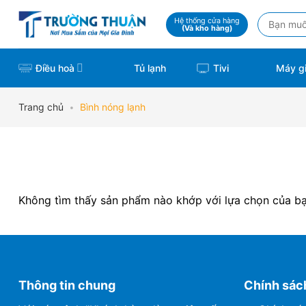
Skip
Tìm
Hệ thống cửa hàng
to
(Và kho hàng)
kiếm:
content
Điều hoà
Tivi
Tủ lạnh
Máy gi
Trang chủ
•
Bình nóng lạnh
Không tìm thấy sản phẩm nào khớp với lựa chọn của bạ
Thông tin chung
Chính sác