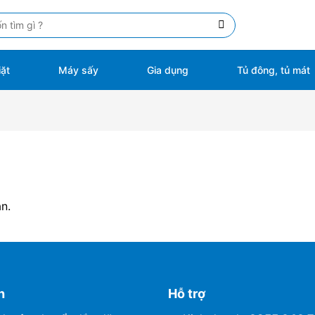
ặt
Máy sấy
Gia dụng
Tủ đông, tủ mát
n.
h
Hỗ trợ