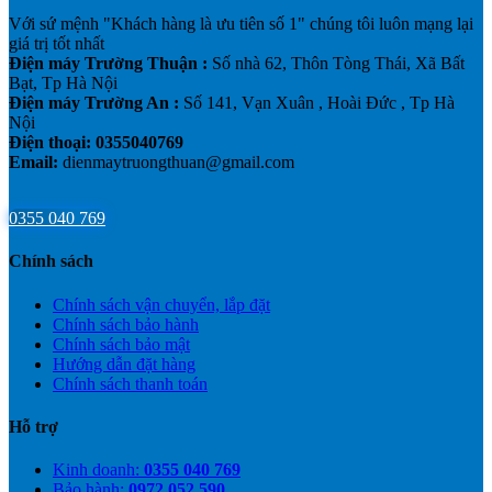
Với sứ mệnh "Khách hàng là ưu tiên số 1" chúng tôi luôn mạng lại
giá trị tốt nhất
Điện máy Trường Thuận :
Số nhà 62, Thôn Tòng Thái, Xã Bất
Bạt, Tp Hà Nội
Điện máy Trường An :
Số 141, Vạn Xuân , Hoài Đức , Tp Hà
Nội
Điện thoại: 0355040769
Email:
dienmaytruongthuan@gmail.com
0355 040 769
Chính sách
Chính sách vận chuyển, lắp đặt
Chính sách bảo hành
Chính sách bảo mật
Hướng dẫn đặt hàng
Chính sách thanh toán
Hỗ trợ
Kinh doanh:
0355 040 769
Bảo hành:
0972 052 590