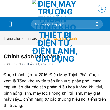
Skip
to
content
Tìm
kiếm:
Trang chủ
•
Tin tức
•
Chính sách bảo hành
Chính sách bảo hành
POSTED ON
29 THÁNG 4, 2025
BY
Được thành lập từ 2016, Điện Máy Thịnh Phát được
xem là Tổng kho uy tín trên lĩnh vực phân phối, cung
cấp và lắp đặt các sản phẩm điều hòa không khí, tivi,
bình nóng lạnh, máy lọc không khí, tủ lạnh, máy giặt,
máy sấy… chính hãng từ các thương hiệu nổi tiếng trên
thị trường.