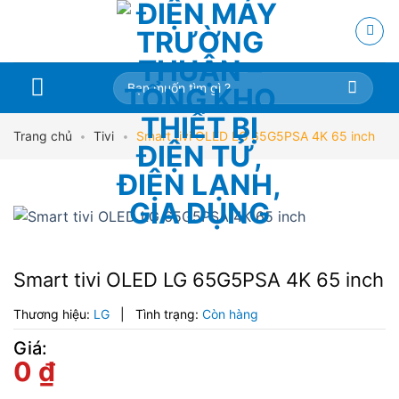
Skip
to
content
Tìm
kiếm:
Trang chủ
•
Tivi
•
Smart tivi OLED LG 65G5PSA 4K 65 inch
Smart tivi OLED LG 65G5PSA 4K 65 inch
Thương hiệu:
LG
|
Tình trạng:
Còn hàng
Giá:
0
₫