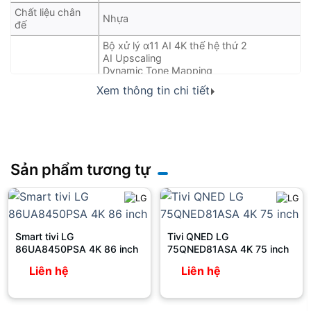
Chất liệu chân
Nhựa
đế
Bộ xử lý α11 AI 4K thế hệ thứ 2
AI Upscaling
Dynamic Tone Mapping
Điều chỉnh độ sáng bằng AI
Xem thông tin chi tiết
Công nghệ Dolby Vision / HDR10 / HLG
FILMMAKER MODE™
Công nghệ hình
Dimming Technology
ảnh
Motion
10 chế độ hình ảnh
HFR (High Frame Rate)
Sản phẩm tương tự
AI Picture Pro
Tự động hiệu chỉnh
Chuyển động khung nhanh QFT
QMS (Quick Media Switching)
Hệ thống loa 4.2 Kênh
Smart tivi LG
Tivi QNED LG
Đầu ra âm thanh 60W
86UA8450PSA 4K 86 inch
75QNED81ASA 4K 75 inch
Dolby Atmos
α11 AI Sound Pro (Virtual 11.1.2 Up-mix)
Liên hệ
Liên hệ
Công nghệ âm
Clear Voice Pro
thanh
WiSA Ready (Tới 2.1 kênh)
LG Sound Sync