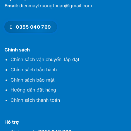
Email:
dienmaytruongthuan@gmail.com
Kích thước bao
Ngang 1441 x Cao 865/910 x Dày 263
gồm chân đế –
mm – 26.6 Kg
Trọng lượng
Kích thước
0355 040 769
Ngang 1441 x Cao 826 x Dày 24.3 mm –
không chân đế –
22 Kg
Trọng lượng
Năm ra mắt
2025
Chính sách
Nơi sản xuất
Indonesia
Chính sách vận chuyển, lắp đặt
Thời gian bảo
24 tháng
hành
Chính sách bảo hành
Chính sách bảo mật
Hướng dẫn đặt hàng
Chính sách thanh toán
Hỗ trợ