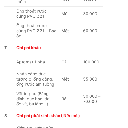
mềm
Ống thoát nước
Mét
30.000
cứng PVC Ø21
Ống thoát nước
cứng PVC Ø21 + Bảo
Mét
60.000
ôn
7
Chi phí khác
Aptomat 1 pha
Cái
100.000
Nhân công đục
tường đi ống đồng,
Mét
55.000
ống nước âm tường
Vật tư phụ (Băng
50.000 –
dính, que hàn, đai,
Bộ
70.000
ốc vít, bu lông…)
8
Chi phí phát sinh khác ( Nếu có )
Kiểm tra, chỉnh sửa