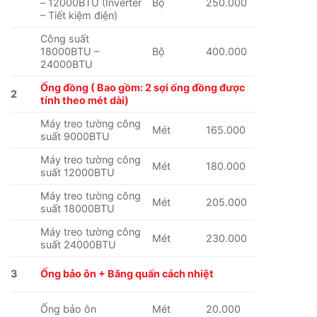
– 12000BTU (Inverter
Bộ
250.000
– Tiết kiệm điện)
Công suất
18000BTU –
Bộ
400.000
24000BTU
Ống đồng ( Bao gồm: 2 sợi ống đồng được
2
tính theo mét dài)
Máy treo tường công
Mét
165.000
suất 9000BTU
Máy treo tường công
Mét
180.000
suất 12000BTU
Máy treo tường công
Mét
205.000
suất 18000BTU
Máy treo tường công
Mét
230.000
suất 24000BTU
3
Ống bảo ôn + Băng quấn cách nhiệt
Ống bảo ôn
Mét
20.000