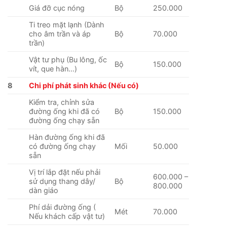
Giá đỡ cục nóng
Bộ
250.000
Ti treo mặt lạnh (Dành
cho âm trần và áp
Bộ
70.000
trần)
Vật tư phụ (Bu lông, ốc
Bộ
150.000
vít, que hàn…)
8
Chi phí phát sinh khác (Nếu có)
Kiểm tra, chỉnh sửa
đường ống khi đã có
Bộ
150.000
đường ống chạy sẵn
Hàn đường ống khi đã
có đường ống chạy
Mối
50.000
sẵn
Vị trí lắp đặt nếu phải
600.000 –
sử dụng thang dây/
Bộ
800.000
dàn giáo
Phí dải đường ống (
Mét
70.000
Nếu khách cấp vật tư)