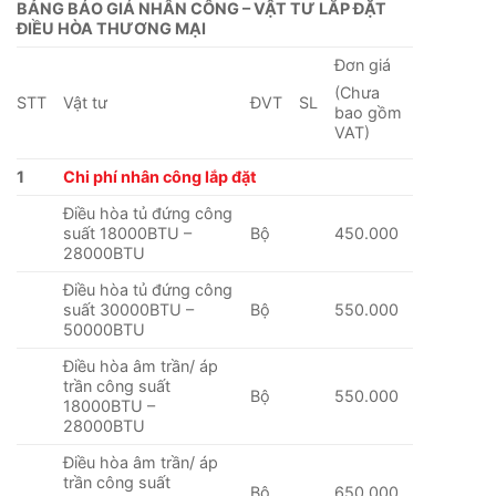
BẢNG BÁO GIÁ NHÂN CÔNG – VẬT TƯ LẮP ĐẶT
ĐIỀU HÒA THƯƠNG MẠI
Đơn giá
(Chưa
STT
Vật tư
ĐVT
SL
bao gồm
VAT)
1
Chi phí nhân công lắp đặt
Điều hòa tủ đứng công
suất 18000BTU –
Bộ
450.000
28000BTU
Điều hòa tủ đứng công
suất 30000BTU –
Bộ
550.000
50000BTU
Điều hòa âm trần/ áp
trần công suất
Bộ
550.000
18000BTU –
28000BTU
Điều hòa âm trần/ áp
trần công suất
Bộ
650.000