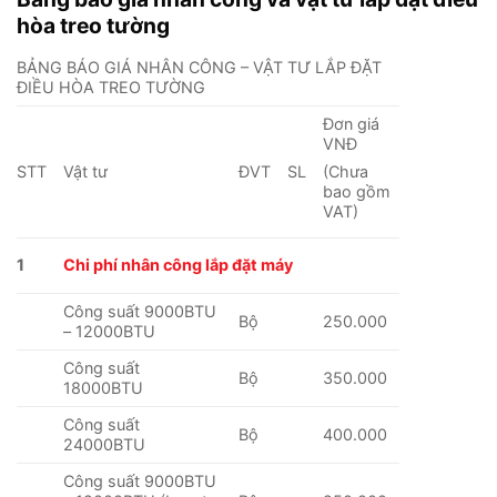
hòa treo tường
BẢNG BÁO GIÁ NHÂN CÔNG – VẬT TƯ LẮP ĐẶT
ĐIỀU HÒA TREO TƯỜNG
Đơn giá
VNĐ
STT
Vật tư
ĐVT
SL
(Chưa
bao gồm
VAT)
1
Chi phí nhân công lắp đặt máy
Công suất 9000BTU
Bộ
250.000
– 12000BTU
Công suất
Bộ
350.000
18000BTU
Công suất
Bộ
400.000
24000BTU
Công suất 9000BTU