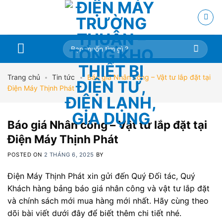
Skip
to
content
Tìm
kiếm:
Trang chủ
•
Tin tức
•
Báo giá Nhân công – Vật tư lắp đặt tại
Điện Máy Thịnh Phát
Báo giá Nhân công – Vật tư lắp đặt tại
Điện Máy Thịnh Phát
POSTED ON
2 THÁNG 6, 2025
BY
Điện Máy Thịnh Phát xin gửi đến Quý Đối tác, Quý
Khách hàng bảng báo giá nhân công và vật tư lắp đặt
và chính sách mới mua hàng mới nhất. Hãy cùng theo
dõi bài viết dưới đây để biết thêm chi tiết nhé.