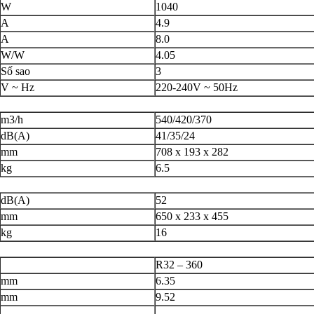
W
1040
A
4.9
A
8.0
W/W
4.05
Số sao
3
V ~ Hz
220-240V ~ 50Hz
m3/h
540/420/370
dB(A)
41/35/24
mm
708 x 193 x 282
kg
6.5
dB(A)
52
mm
650 x 233 x 455
kg
16
R32 – 360
mm
6.35
mm
9.52