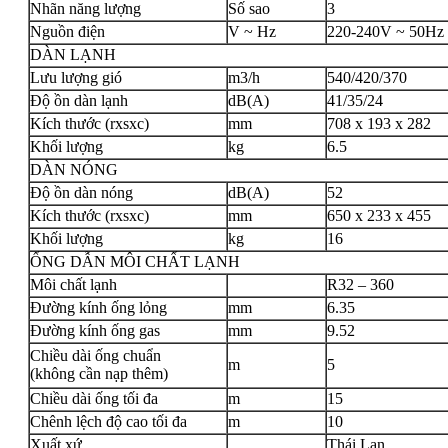
Nhãn năng lượng
Số sao
3
Nguồn điện
V ~ Hz
220-240V ~ 50Hz
DÀN LẠNH
Lưu lượng gió
m3/h
540/420/370
Độ ồn dàn lạnh
dB(A)
41/35/24
Kích thước (rxsxc)
mm
708 x 193 x 282
Khối lượng
kg
6.5
DÀN NÓNG
Độ ồn dàn nóng
dB(A)
52
Kích thước (rxsxc)
mm
650 x 233 x 455
Khối lượng
kg
16
ỐNG DẪN MÔI CHẤT LẠNH
Môi chất lạnh
R32 – 360
Đường kính ống lỏng
mm
6.35
Đường kính ống gas
mm
9.52
Chiều dài ống chuẩn
m
5
(không cần nạp thêm)
Chiều dài ống tối đa
m
15
Chênh lệch độ cao tối đa
m
10
Xuất xứ
Thái Lan