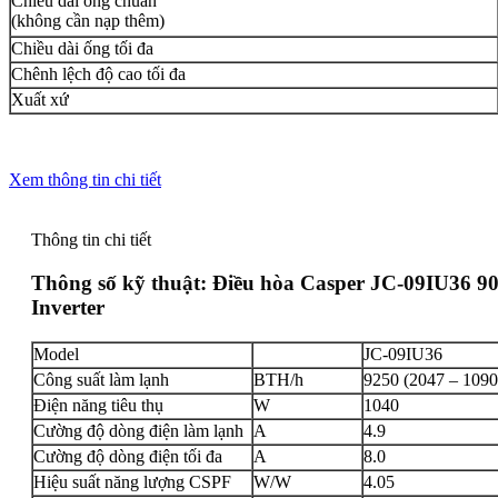
Chiều dài ống chuẩn
(không cần nạp thêm)
Chiều dài ống tối đa
Chênh lệch độ cao tối đa
Xuất xứ
Xem thông tin chi tiết
Thông tin chi tiết
Thông số kỹ thuật:
Điều hòa Casper JC-09IU36 9
Inverter
Model
JC-09IU36
Công suất làm lạnh
BTH/h
9250 (2047 – 1090
Điện năng tiêu thụ
W
1040
Cường độ dòng điện làm lạnh
A
4.9
Cường độ dòng điện tối đa
A
8.0
Hiệu suất năng lượng CSPF
W/W
4.05