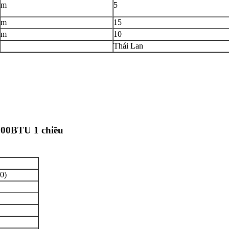
m
5
m
15
m
10
Thái Lan
000BTU 1 chiều
0)