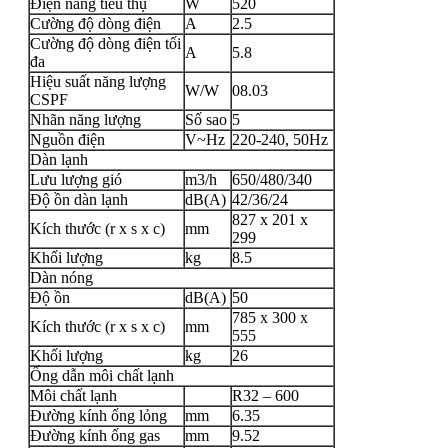
Điện năng tiêu thụ
W
520
Cường độ dòng điện
A
2.5
Cường độ dòng điện tối
A
5.8
đa
Hiệu suất năng lượng
W/W
08.03
CSPF
Nhãn năng lượng
Số sao
5
Nguồn điện
V~Hz
220-240, 50Hz
Dàn lạnh
Lưu lượng gió
m3/h
650/480/340
Độ ồn dàn lạnh
dB(A)
42/36/24
827 x 201 x
Kích thước (r x s x c)
mm
299
Khối lượng
kg
8.5
Dàn nóng
Độ ồn
dB(A)
50
785 x 300 x
Kích thước (r x s x c)
mm
555
Khối lượng
kg
26
Ống dẫn môi chất lạnh
Môi chất lạnh
R32 – 600
Đường kính ống lỏng
mm
6.35
Đường kính ống gas
mm
9.52