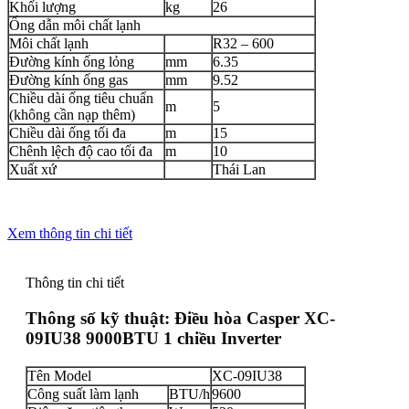
Khối lượng
kg
26
Ống dẫn môi chất lạnh
Môi chất lạnh
R32 – 600
Đường kính ống lỏng
mm
6.35
Đường kính ống gas
mm
9.52
Chiều dài ống tiêu chuẩn
m
5
(không cần nạp thêm)
Chiều dài ống tối đa
m
15
Chênh lệch độ cao tối đa
m
10
Xuất xứ
Thái Lan
Xem thông tin chi tiết
Thông tin chi tiết
Thông số kỹ thuật:
Điều hòa Casper XC-
09IU38 9000BTU 1 chiều Inverter
Tên Model
XC-09IU38
Công suất làm lạnh
BTU/h
9600