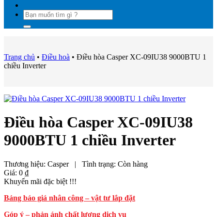
Tìm
kiếm:
Trang chủ
•
Điều hoà
•
Điều hòa Casper XC-09IU38 9000BTU 1
chiều Inverter
Điều hòa Casper XC-09IU38
9000BTU 1 chiều Inverter
Thương hiệu:
Casper
|
Tình trạng:
Còn hàng
Giá:
0
₫
Khuyến mãi đặc biệt !!!
Bảng báo giá nhân công – vật tư lắp đặt
Góp ý – phản ánh chất lượng dịch vụ