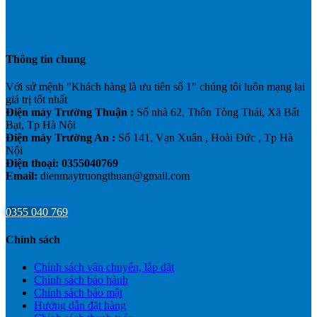
Thông tin chung
Với sứ mệnh "Khách hàng là ưu tiên số 1" chúng tôi luôn mạng lại
giá trị tốt nhất
Điện máy Trường Thuận :
Số nhà 62, Thôn Tòng Thái, Xã Bất
Bạt, Tp Hà Nội
Điện máy Trường An :
Số 141, Vạn Xuân , Hoài Đức , Tp Hà
Nội
Điện thoại: 0355040769
Email:
dienmaytruongthuan@gmail.com
0355 040 769
Chính sách
Chính sách vận chuyển, lắp đặt
Chính sách bảo hành
Chính sách bảo mật
Hướng dẫn đặt hàng