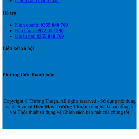
Chính sách thanh toán
Hỗ trợ
Kinh doanh:
0355 040 769
Bảo hành:
0972 052 590
Khiếu nại:
0355 040 769
Liên kết xã hội
Phương thức thanh toán
Copyright © Trường Thuận. All rights reserved - Sử dụng nội dung
và dịch vụ tại
Điện Máy Trường Thuận
có nghĩa là bạn đồng ý
với Thỏa thuật sử dụng và Chính sách bảo mật của chúng tôi
V