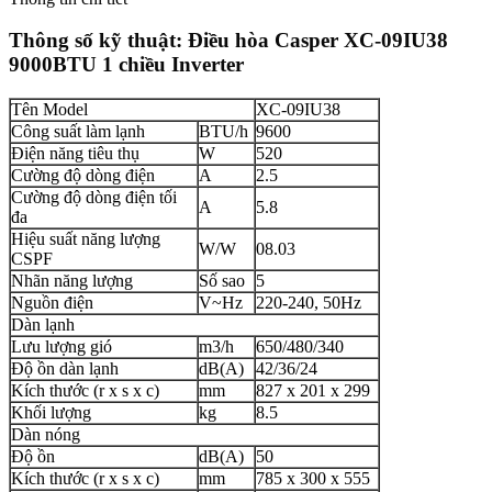
Thông số kỹ thuật:
Điều hòa Casper XC-09IU38
9000BTU 1 chiều Inverter
Tên Model
XC-09IU38
Công suất làm lạnh
BTU/h
9600
Điện năng tiêu thụ
W
520
Cường độ dòng điện
A
2.5
Cường độ dòng điện tối
A
5.8
đa
Hiệu suất năng lượng
W/W
08.03
CSPF
Nhãn năng lượng
Số sao
5
Nguồn điện
V~Hz
220-240, 50Hz
Dàn lạnh
Lưu lượng gió
m3/h
650/480/340
Độ ồn dàn lạnh
dB(A)
42/36/24
Kích thước (r x s x c)
mm
827 x 201 x 299
Khối lượng
kg
8.5
Dàn nóng
Độ ồn
dB(A)
50
Kích thước (r x s x c)
mm
785 x 300 x 555