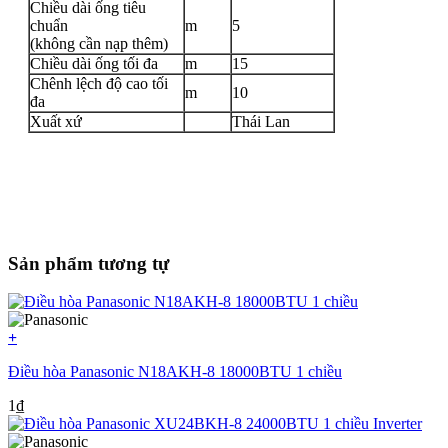
Chiều dài ống tiêu
chuẩn
m
5
(không cần nạp thêm)
Chiều dài ống tối đa
m
15
Chênh lệch độ cao tối
m
10
đa
Xuất xứ
Thái Lan
Sản phẩm tương tự
+
Điều hòa Panasonic N18AKH-8 18000BTU 1 chiều
1₫