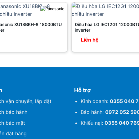
nasonic XU18BKH-8 18000BTU
Điều hòa LG IEC12G1 12000BTU
ter
inverter
Liên hệ
h
Hỗ trợ
ch vận chuyển, lắp đặt
Kinh doanh:
0355 040 
ch bảo hành
Bảo hành:
0972 052 59
ch bảo mật
Khiếu nại:
0355 040 76
n đặt hàng