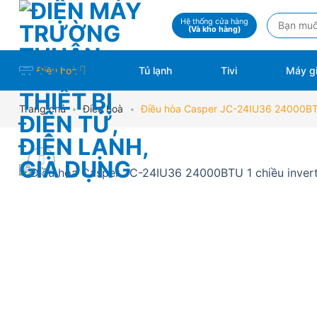
Skip
Tìm
Hệ thống cửa hàng
to
(Và kho hàng)
kiếm:
content
Điều hoà
Tủ lạnh
Tivi
Máy gi
Trang chủ
•
Điều hoà
•
Điều hòa Casper JC-24IU36 24000BTU