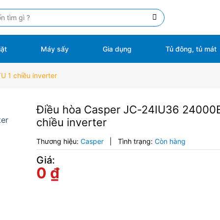
ặt
Máy sấy
Gia dụng
Tủ đông, tủ mát
 1 chiều inverter
Điều hòa Casper JC-24IU36 24000
chiều inverter
Thương hiệu:
Casper
|
Tình trạng:
Còn hàng
Giá:
0
₫