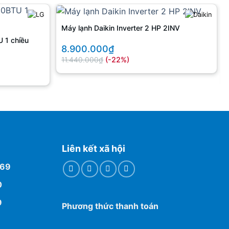
Kích thước (rxsxc)
mm
1089 x 227 x 328
Khối lượng
kg
12.5
Máy lạnh Daikin Inverter 2 HP 2INV
DÀN NÓNG
 1 chiều
8.900.000₫
Độ ồn dàn nóng
dB(A)
67
11.440.000₫
(-22%)
Kích thước (rxsxc)
mm
825 x 335 x 655
Khối lượng
kg
28.5
ỐNG DẪN MÔI CHẤT LẠNH
Môi chất lạnh
R32 – 850
Đường kính ống lỏng
mm
6.35
Đường kính ống gas
mm
12.7
Liên kết xã hội
Chiều dài ống chuẩn
769
(không cần nạp
m
5
thêm)
0
Chiều dài ống tối đa
m
25
9
Phương thức thanh toán
Chênh lệch độ cao
m
15
tối đa