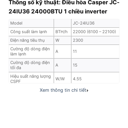
Thông số kỹ thuật: Điều hòa Casper JC-
24IU36 24000BTU 1 chiều inverter
Model
JC-24IU36
Công suất làm lạnh
BTH/h
22000 (6100 – 22100)
Điện năng tiêu thụ
W
2300
Cường độ dòng điện
A
11
làm lạnh
Cường độ dòng điện
A
15
tối đa
Hiệu suất năng lượng
W/W
4.55
CSPF
Xem thông tin chi tiết
Nhãn năng lượng
Số sao
5
Nguồn điện
V ~ Hz
220-240V ~ 50Hz
DÀN LẠNH
Lưu lượng gió
m3/h
1330/1180/900
Độ ồn dàn lạnh
dB(A)
57/48/43