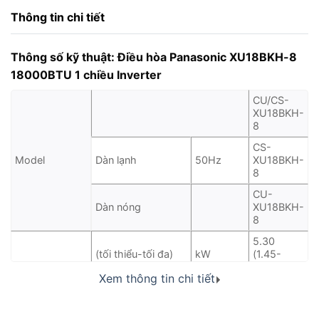
Thông tin chi tiết
Thông số kỹ thuật:
Điều hòa Panasonic XU18BKH-8
18000BTU 1 chiều Inverter
CU/CS-
XU18BKH-
8
CS-
Model
Dàn lạnh
50Hz
XU18BKH-
8
CU-
Dàn nóng
XU18BKH-
8
5.30
(tối thiểu-tối đa)
kW
(1.45-
6.21)
Công suất làm
Xem thông tin chi tiết
lạnh
18,100
(tối thiểu-tối đa)
Btu/hW
(4,940-
21,200)