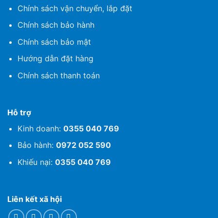
Chính sách vận chuyển, lắp đặt
mm
ø 6.35
Ống lỏng
Chính sách bảo hành
Đường kính
inch
1/4
ống dẫn môi
Chính sách bảo mật
mm
ø 12.70
chất lạnh
Ống hơi
inch
1/2
Hướng dẫn đặt hàng
Chiều dài tiêu
Chính sách thanh toán
m
10.0
chuẩn
Chiều dài ống tối
m
30
Giới hạn
đa
đường ống
Hỗ trợ
Chênh lệch độ cao
m
20
tối đa
Kinh doanh:
0355 040 769
Gas nạp bổ sung*
g/m
15
Bảo hành:
0972 052 590
Nguồn điện
Dàn lạnh
Khiếu nại:
0355 040 769
Liên kết xã hội