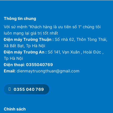
(ft3/phút)
(1,230)
Dàn lạnh
dB (A)
44/32/27
(Cao/Thấp/TB)
Độ ồn
Thông tin chung
Dàn nóng (Cao)
dB (A)
50
Với sứ mệnh "Khách hàng là ưu tiên số 1" chúng tôi
mm
295 (619)
luôn mạng lại giá trị tốt nhất
Chiều cao
11-5/8
inch
Điện máy Trường Thuận :
Số nhà 62, Thôn Tòng Thái,
(24-3/8)
Xã Bất Bạt, Tp Hà Nội
1,060
mm
Điện máy Trường An :
Số 141, Vạn Xuân , Hoài Đức ,
(824)
Kích thước
Tp Hà Nội
dàn lạnh (dàn
Chiều rộng
41-3/4
nóng)
Điện thoại: 0355040769
inch
(32-
15/32)
Email:
dienmaytruongthuan@gmail.com
mm
249 (299)
Chiều sâu
9-13/16
inch
0355 040 769
(11-25/32)
Dàn lạnh
kg (lb)
12 (26)
Khối lượng
Dàn nóng
kg (lb)
31 (68)
Chính sách
Môi chất lạnh
Loại/Khối lượng
g
R32 (900)