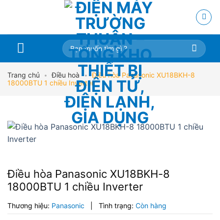
Skip
to
content
Tìm
kiếm:
Trang chủ
•
Điều hoà
•
Điều hòa Panasonic XU18BKH-8
18000BTU 1 chiều Inverter
Điều hòa Panasonic XU18BKH-8
18000BTU 1 chiều Inverter
Thương hiệu:
Panasonic
|
Tình trạng:
Còn hàng