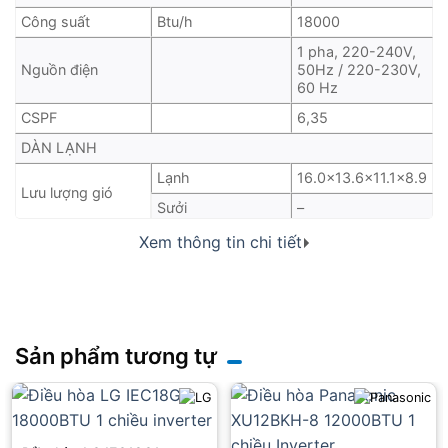
Công suất
Btu/h
18000
1 pha, 220-240V,
Nguồn điện
50Hz / 220-230V,
60 Hz
CSPF
6,35
DÀN LẠNH
Lạnh
16.0×13.6×11.1×8.9
Lưu lượng gió
Sưởi
–
5 cấp, yên tĩnh và
Xem thông tin chi tiết
Tốc độ quạt
tự động
Độ ồn
dB(A)
45x40x35x28
Kích thước
(CxRxD) mm
295x990x263
Khối lượng
mm
13
Sản phẩm tương tự
DÀN NÓNG
Máy nén Swing
Loại
dạng kín
Máy nén