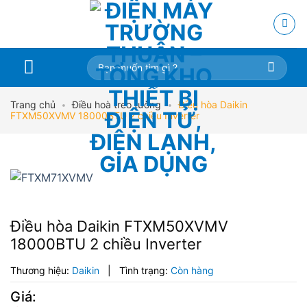
Skip
to
content
Tìm
kiếm:
Trang chủ
•
Điều hoà treo tường
•
Điều hòa Daikin
FTXM50XVMV 18000BTU 2 chiều Inverter
Điều hòa Daikin FTXM50XVMV
18000BTU 2 chiều Inverter
Thương hiệu:
Daikin
|
Tình trạng:
Còn hàng
Giá: