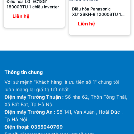
Điều hòa LG IEC18G1
Công suất đầu ra
1,3
18000BTU 1 chiều inverter
(W)
Điều hòa Panasonic
XU12BKH-8 12000BTU 1
Liên hệ
Môi chất lạnh
kg
1,5
chiều Inverter
Liên hệ
Lạnh
47/44
Độ ồn
Sưởi
–
Kích thước
(CxRxD) mm
695x930x350
Khối lượng
kg
54
Lỏng
ø6.4
Kết nối ống
Hơi
ø12,7
Thông tin chung
Nước xả
ø16.0
Với sứ mệnh "Khách hàng là ưu tiên số 1" chúng tôi
Giới hạn hoạt
luôn mạng lại giá trị tốt nhất
°CDB
10 đến 46
động
Điện máy Trường Thuận :
Số nhà 62, Thôn Tòng Thái,
Hãng
Daikin
Xã Bất Bạt, Tp Hà Nội
Xuất xứ
Thái Lan
Điện máy Trường An :
Số 141, Vạn Xuân , Hoài Đức ,
Tp Hà Nội
Điện thoại: 0355040769