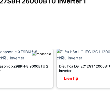
S27SBH 26000BTU inverter 1
nasonic XZ9BKH-8 9000BTU 2
Điều hòa LG IEC12G1 12000BTU
r
inverter
Liên hệ