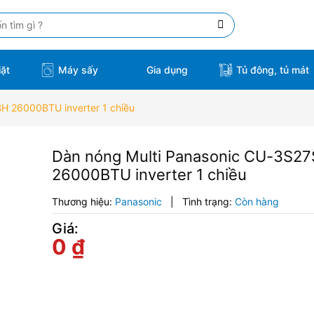
ặt
Máy sấy
Tủ đông, tủ mát
Gia dụng
H 26000BTU inverter 1 chiều
Dàn nóng Multi Panasonic CU-3S2
26000BTU inverter 1 chiều
Thương hiệu:
Panasonic
|
Tình trạng:
Còn hàng
Giá:
0
₫