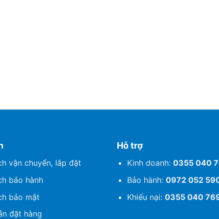
h
Hỗ trợ
ch vận chuyển, lắp đặt
Kinh doanh:
0355 040 
ch bảo hành
Bảo hành:
0972 052 59
ch bảo mật
Khiếu nại:
0355 040 76
n đặt hàng