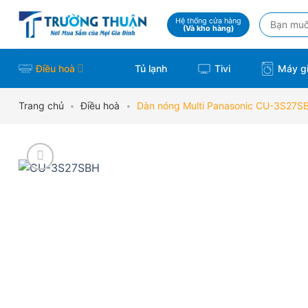
Skip
Tìm
Hệ thống cửa hàng
to
(Và kho hàng)
kiếm:
content
Điều hoà
Tivi
Máy gi
Tủ lạnh
Trang chủ
•
Điều hoà
•
Dàn nóng Multi Panasonic CU-3S27SB