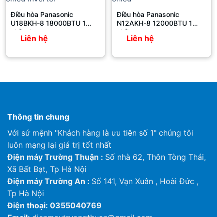
Kích thước
Rộng
mm
940
Điều hòa Panasonic
Điều hòa Panasonic
Sâu
mm
340
U18BKH-8 18000BTU 1
N12AKH-8 12000BTU 1
chiều Inverter
chiều
Khối lượng
kg
76
Liên hệ
Liên hệ
Chiều dài tiêu
m
45
chuẩn
1 phòng
25
Chiều dài tối
đa
Chiều dài ống
Tổng
70
đồng**
Chênh lệch
mm
15
độ cao tối đa
Thông tin chung
Nạp gas bổ
Với sứ mệnh "Khách hàng là ưu tiên số 1" chúng tôi
g/m
20
sung
luôn mạng lại giá trị tốt nhất
Điện máy Trường Thuận :
Số nhà 62, Thôn Tòng Thái,
Xã Bất Bạt, Tp Hà Nội
Điện máy Trường An :
Số 141, Vạn Xuân , Hoài Đức ,
Tp Hà Nội
Điện thoại: 0355040769