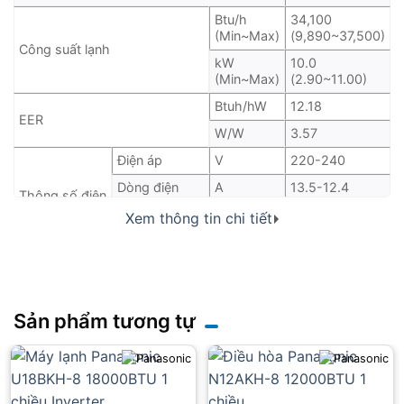
Btu/h
34,100
(Min~Max)
(9,890~37,500)
Công suất lạnh
kW
10.0
(Min~Max)
(2.90~11.00)
Btuh/hW
12.18
EER
W/W
3.57
Điện áp
V
220-240
Dòng điện
A
13.5-12.4
Thông số điện
Công suất
W
2,800
Xem thông tin chi tiết
điện
(Min~Max)
(560~3,460)
Độ ồn(cao)
(dB-A)
52
Dòng cực đại
A
21,3
Dòng khởi động
A
13.5
Sản phẩm tương tự
Công suất máy nén
W
1.700
Công suất quạt
W
90
Cao
mm
999