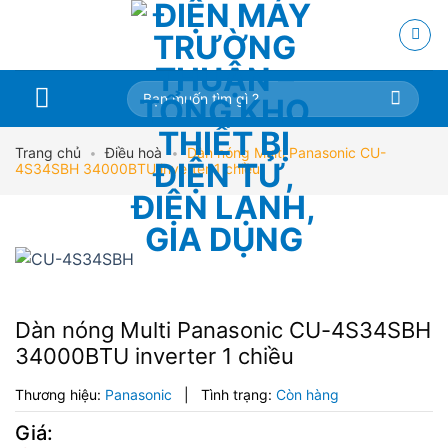
Skip
to
content
Tìm
kiếm:
Trang chủ
•
Điều hoà
•
Dàn nóng Multi Panasonic CU-
4S34SBH 34000BTU inverter 1 chiều
Dàn nóng Multi Panasonic CU-4S34SBH
34000BTU inverter 1 chiều
Thương hiệu:
Panasonic
|
Tình trạng:
Còn hàng
Giá: