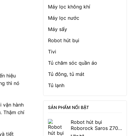
Máy lọc không khí
Máy lọc nước
Máy sấy
Robot hút bụi
Tivi
Tủ chăm sóc quần áo
Tủ đông, tủ mát
ến hiệu
ng thì nó
Tủ lạnh
i vận hành
SẢN PHẨM NỔI BẬT
u. Thậm chí
Robot hút bụi
Roborock Saros Z70
à tiết
22.000 Pa bảo hành