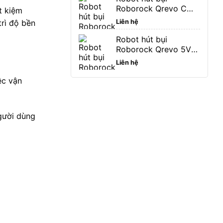
Roborock Qrevo C
t kiệm
Pro 18.500 Pa bảo
rì độ bền
Liên hệ
hành hãng 24 tháng
Robot hút bụi
Roborock Qrevo 5V1
bảo hành hãng 24
Liên hệ
tháng
ệc vận
người dùng