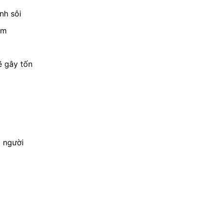
nh sôi
ặm
ẽ gây tốn
i người