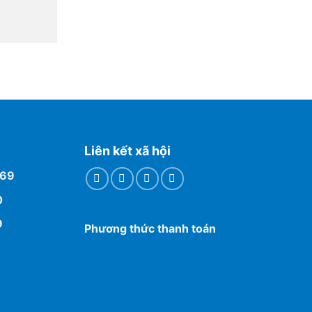
Liên kết xã hội
769
0
9
Phương thức thanh toán