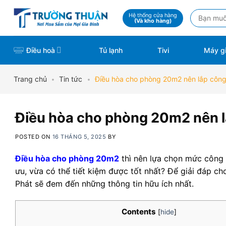
Skip
Tìm
Hệ thống cửa hàng
to
(Và kho hàng)
kiếm:
content
Điều hoà
Tủ lạnh
Tivi
Máy gi
Trang chủ
•
Tin tức
•
Điều hòa cho phòng 20m2 nên lắp công
Điều hòa cho phòng 20m2 nên l
POSTED ON
16 THÁNG 5, 2025
BY
Điều hòa cho phòng 20m2
thì nên lựa chọn mức công 
ưu, vừa có thể tiết kiệm được tốt nhất? Để giải đáp ch
Phát sẽ đem đến những thông tin hữu ích nhất.
Contents
[
hide
]