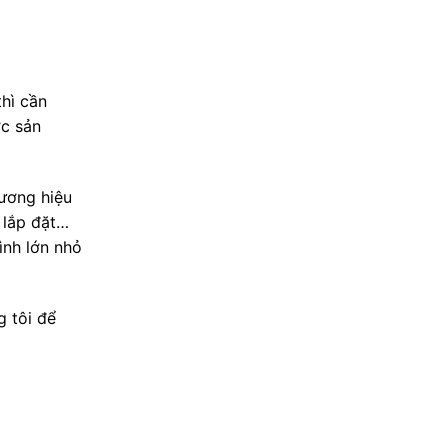
thì cần
ợc sản
hương hiệu
, lắp đặt…
ình lớn nhỏ
g tôi để