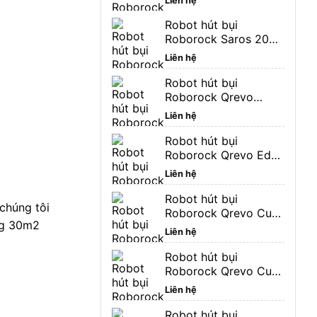
Liên hệ
hãng 24 tháng
Robot hút bụi
Roborock Saros 20
36.000 Pa bảo hành
Liên hệ
hãng 24 tháng
Robot hút bụi
Roborock Qrevo
EdgeT bảo hành hãng
Liên hệ
24 tháng
Robot hút bụi
Roborock Qrevo Edge
2 25.000 Pa bảo hành
Liên hệ
hãng 24 tháng
Robot hút bụi
chúng tôi
Roborock Qrevo Curv
ng 30m2
2 Pro bảo hành hãng
Liên hệ
24 tháng
Robot hút bụi
Roborock Qrevo Curv
2 Flow bảo hành hãng
Liên hệ
24 tháng
Robot hút bụi