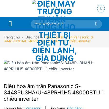
Skip
to
content
Tìm
kiếm:
Trang chủ
•
Điều hoà
•
Điều hòa âm trần Panasonic S-
3448PU3HA/U-48PRH1H5 48000BTU 1 chiều inverter
Điều hòa âm trần Panasonic S-
3448PU3HA/U-48PRH1H5 48000BTU 1
chiều inverter
Thương hiệu:
Panasonic
|
Tình trạng:
Còn hàng