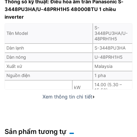
Thông số kỹ thuật:
Điều hòa âm trần Panasonic S-
3448PU3HA/U-48PRH1H5 48000BTU 1 chiều
inverter
S-
Tên Model
3448PU3HA/U-
48PRH1H5
Dàn lạnh
S-3448PU3HA
Dàn nóng
U-48PRH1H5
Xuất xứ
Malaysia
Nguồn điện
1 pha
14.00 (5.30 –
kW
15.50)
Công suất làm lạnh :
Xem thông tin chi tiết
Định mức [Tối thiểu – Tối đa]
47800 (18100 –
Btu/h
52900)
20.3 – 18.6
Dòng điện: định mức [tối đa]
A
[28.0]
4.10 (0.96 –
Sản phẩm tương tự
Công suất tiêu thụ: định mức
kW
4.90)