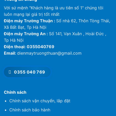
Độ ồn nguồn
dB
77
Với sứ mệnh "Khách hàng là ưu tiên số 1" chúng tôi
luôn mạng lại giá trị tốt nhất
Kích thước
mm
996 x 980 x 370
(HxWxD)
Điện máy Trường Thuận :
Số nhà 62, Thôn Tòng Thái,
Xã Bất Bạt, Tp Hà Nội
Khối lượng
kg
75
Điện máy Trường An :
Số 141, Vạn Xuân , Hoài Đức ,
mm
Ống hơi
15.88 [5/8]
Tp Hà Nội
[inch]
Đường kính ống
Điện thoại: 0355040769
mm
Ống lỏng
9.52 [3/8]
[inch]
Email:
dienmaytruongthuan@gmail.com
Tối thiểu –
Chiều dài ống
m
5 – 50
Tối đa
0355 040 769
Chênh lệch độ
m
30
cao
Độ dài ống nạp
Tối đa
m
30
sẵn gas
Chính sách
Lượng gas nạp
g/m
25
Chính sách vận chuyển, lắp đặt
thêm
Chính sách bảo hành
Môi trường hoạt
Tối thiểu –
°C
16 – 52
động (dàn nóng)
Tối đa