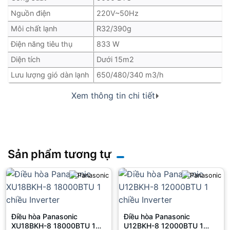
Nguồn điện
220V~50Hz
Môi chất lạnh
R32/390g
Điện năng tiêu thụ
833 W
Diện tích
Dưới 15m2
Lưu lượng gió dàn lạnh
650/480/340 m3/h
Chiều dài ống chuẩn
5 m
Xem thông tin chi tiết
Chênh lệch độ cao tối
5 m
đa
Đường kính ống lỏng
6.35 mm
Đường kính ống gas
9.52 mm
Sản phẩm tương tự
Công nghệ nổi bật
iClean, Làm lạnh nhanh Turbo
Hiệu suất năng lượng
3 sao / CSPF: 3.19
Hãng
Casper
Xuất xứ
Thái Lan
Điều hòa Panasonic
Điều hòa Panasonic
XU18BKH-8 18000BTU 1
U12BKH-8 12000BTU 1