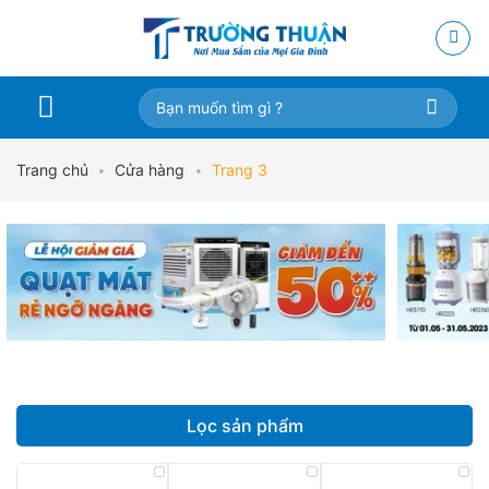
Skip
to
content
Tìm
kiếm:
Trang chủ
•
Cửa hàng
•
Trang 3
Lọc sản phẩm