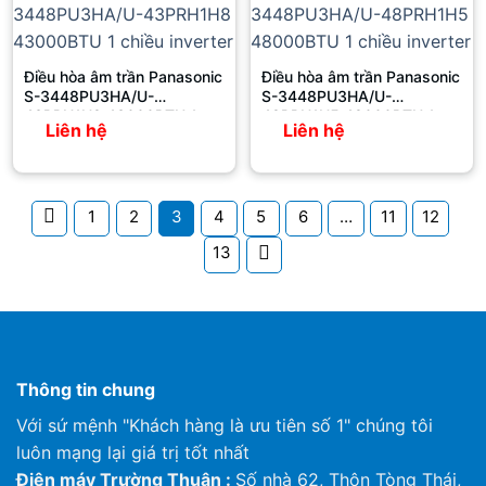
Điều hòa âm trần Panasonic
Điều hòa âm trần Panasonic
S-3448PU3HA/U-
S-3448PU3HA/U-
43PRH1H8 43000BTU 1
48PRH1H5 48000BTU 1
Liên hệ
Liên hệ
chiều inverter
chiều inverter
1
2
3
4
5
6
…
11
12
13
Thông tin chung
Với sứ mệnh "Khách hàng là ưu tiên số 1" chúng tôi
luôn mạng lại giá trị tốt nhất
Điện máy Trường Thuận :
Số nhà 62, Thôn Tòng Thái,