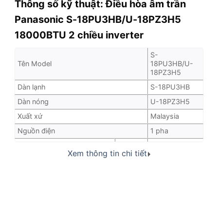
Thông số kỹ thuật:
Điều hòa âm trần
Panasonic S-18PU3HB/U-18PZ3H5
18000BTU 2 chiều inverter
S-
Tên Model
18PU3HB/U-
18PZ3H5
Dàn lạnh
S-18PU3HB
Dàn nóng
U-18PZ3H5
Xuất xứ
Malaysia
Nguồn điện
1 pha
kW
5.00 (1.5 – 5.6)
Công suất làm lạnh :
Xem thông tin chi tiết
17100 (5100 –
Định mức [Tối thiểu – Tối đa]
Btu/h
21800)
kW
5.00 (1.5 – 5.6)
Công suất sưởi ấm:
17100 (5100 –
Định mức [Tối thiểu – Tối đa]
Btu/h
21800)