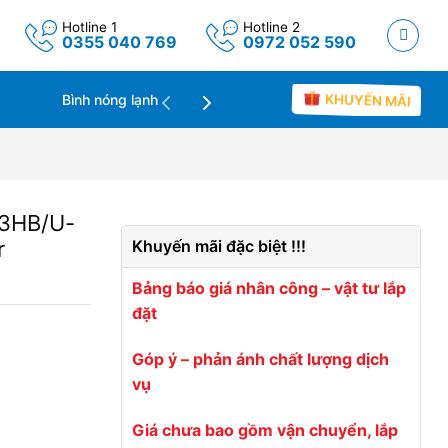
Hotline 1
Hotline 2
0355 040 769
0972 052 590
Máy lọc không khí
Tin tức
KHUYẾN MÃI
Bình nóng lạnh
U3HB/U-
r
Khuyến mãi đặc biệt !!!
Bảng báo giá nhân công – vật tư lắp
đặt
Góp ý – phản ánh chất lượng dịch
vụ
Giá chưa bao gồm vận chuyển, lắp