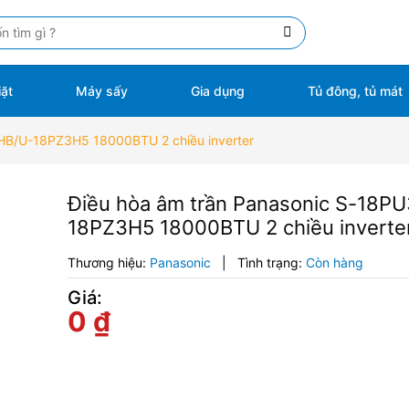
ặt
Máy sấy
Gia dụng
Tủ đông, tủ mát
HB/U-18PZ3H5 18000BTU 2 chiều inverter
Điều hòa âm trần Panasonic S-18P
18PZ3H5 18000BTU 2 chiều inverte
Thương hiệu:
Panasonic
|
Tình trạng:
Còn hàng
Giá:
0
₫