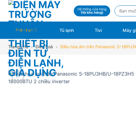
Skip
Tìm
Hệ thống cửa hàng
to
(Và kho hàng)
kiếm:
content
Điều hoà
Tủ lạnh
Tivi
Máy gi
Trang chủ
•
Điều hoà
•
Điều hòa âm trần Panasonic S-18PU3