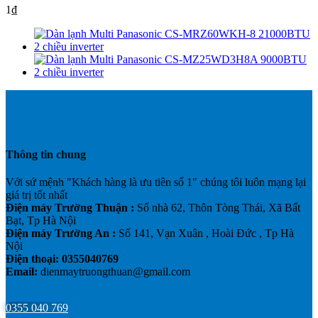
1₫
Thông tin chung
Với sứ mệnh "Khách hàng là ưu tiên số 1" chúng tôi luôn mạng lại
giá trị tốt nhất
Điện máy Trường Thuận :
Số nhà 62, Thôn Tòng Thái, Xã Bất
Bạt, Tp Hà Nội
Điện máy Trường An :
Số 141, Vạn Xuân , Hoài Đức , Tp Hà
Nội
Điện thoại: 0355040769
Email:
dienmaytruongthuan@gmail.com
0355 040 769