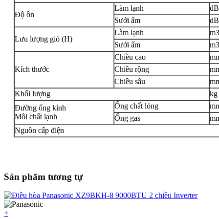
Làm lạnh
dB
Độ ồn
Sưởi ấm
dB
Làm lạnh
m3
Lưu lượng gió (H)
Sưởi ấm
m3
Chiều cao
m
Kích thước
Chiều rộng
m
Chiều sâu
m
Khối lượng
kg
Ống chất lỏng
m
Đường ống kính
Môi chất lạnh
Ống gas
m
Nguồn cấp điện
Sản phẩm tương tự
+