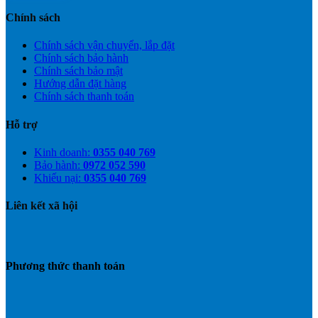
Chính sách
Chính sách vận chuyển, lắp đặt
Chính sách bảo hành
Chính sách bảo mật
Hướng dẫn đặt hàng
Chính sách thanh toán
Hỗ trợ
Kinh doanh:
0355 040 769
Bảo hành:
0972 052 590
Khiếu nại:
0355 040 769
Liên kết xã hội
Phương thức thanh toán