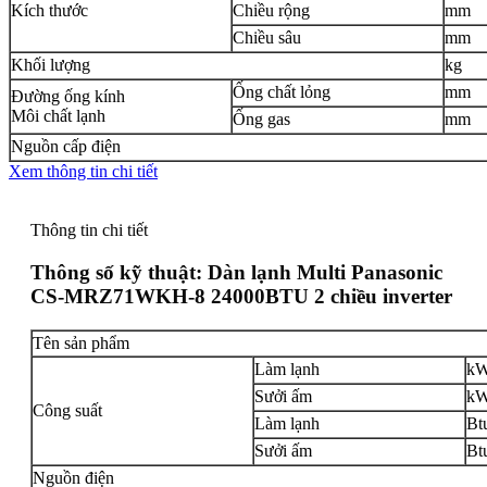
Kích thước
Chiều rộng
mm
Chiều sâu
mm
Khối lượng
kg
Ống chất lỏng
mm
Đường ống kính
Môi chất lạnh
Ống gas
mm
Nguồn cấp điện
Xem thông tin chi tiết
Thông tin chi tiết
Thông số kỹ thuật:
Dàn lạnh Multi Panasonic
CS-MRZ71WKH-8 24000BTU 2 chiều inverter
Tên sản phẩm
Làm lạnh
k
Sưởi ấm
k
Công suất
Làm lạnh
Bt
Sưởi ấm
Bt
Nguồn điện