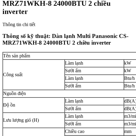
MRZ71WKH-8 24000BTU 2 chiều
inverter
Thông tin chi tiết
Thông số kỹ thuật:
Dàn lạnh Multi Panasonic CS-
MRZ71WKH-8 24000BTU 2 chiều inverter
Tên sản phẩm
Làm lạnh
kW
Sưởi ấm
kW
Công suất
Làm lạnh
Btu/h
Sưởi ấm
Btu/h
Nguồn điện
Làm lạnh
dB(A
Độ ồn
Sưởi ấm
dB(A
Làm lạnh
m3/mi
Lưu lượng gió (H)
Sưởi ấm
m3/mi
Chiều cao
mm