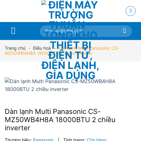
Skip
to
content
Tìm
kiếm:
Trang chủ
•
Điều hoà
•
Dàn lạnh Multi Panasonic CS-
MZ50WB4H8A 18000BTU 2 chiều inverter
Dàn lạnh Multi Panasonic CS-
MZ50WB4H8A 18000BTU 2 chiều
inverter
Thương hiệu:
Panasonic
|
Tình trạng:
Còn hàng