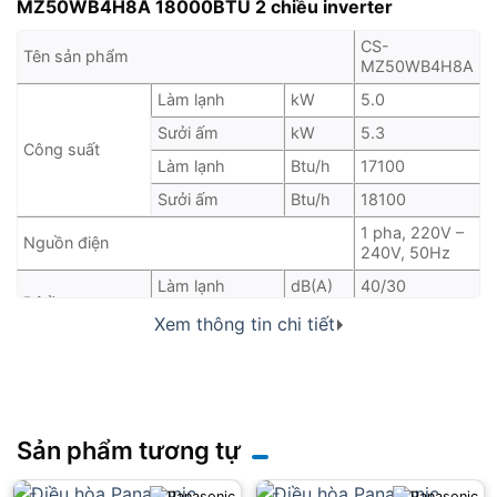
MZ50WB4H8A 18000BTU 2 chiều inverter
CS-
Tên sản phẩm
MZ50WB4H8A
Làm lạnh
kW
5.0
Sưởi ấm
kW
5.3
Công suất
Làm lạnh
Btu/h
17100
Sưởi ấm
Btu/h
18100
1 pha, 220V –
Nguồn điện
240V, 50Hz
Làm lạnh
dB(A)
40/30
Độ ồn
Sưởi ấm
dB(A)
41/31
Xem thông tin chi tiết
m3/min
Làm lạnh
11.5 (405)
(cfm)
Lưu lượng gió
(H)
m3/min
Sưởi ấm
11.8 (415)
(cfm)
Sản phẩm tương tự
Chiều cao
mm
260
Kích thước
Chiều rộng
mm
575