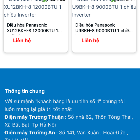
Chiều sâu
mm
575
Khối lượng
kg
18
Điều hòa Panasonic
Điều hòa Panasonic
Ống chất lỏng
mm
Ø 6.35
Đường ống kính
XU12BKH-8 12000BTU 1
U9BKH-8 9000BTU 1 chiều
Môi chất lạnh
Ống gas
mm
Ø 9.52
chiều Inverter
Inverter
Liên hệ
Liên hệ
Nguồn cấp điện
Ngoài trời
Thông tin chung
Với sứ mệnh "Khách hàng là ưu tiên số 1" chúng tôi
luôn mạng lại giá trị tốt nhất
Điện máy Trường Thuận :
Số nhà 62, Thôn Tòng Thái,
Xã Bất Bạt, Tp Hà Nội
Điện máy Trường An :
Số 141, Vạn Xuân , Hoài Đức ,