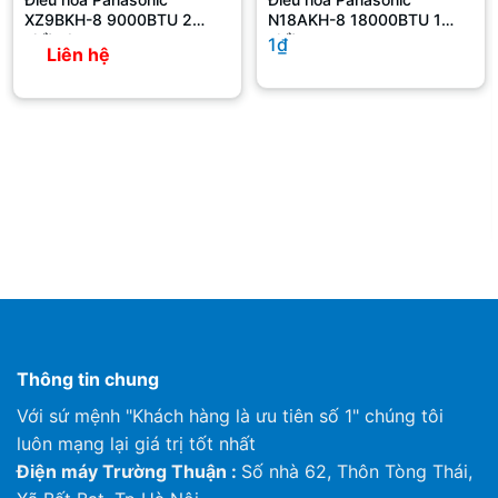
XZ9BKH-8 9000BTU 2
N18AKH-8 18000BTU 1
Độ ồn nguồn
chiều Inverter
chiều
dB
51/48/45
1₫
Dàn
(Cao/Thấp)
Liên hệ
lạnh
Dàn
245 x 1000 x
mm
lạnh
700
Kích thước (H x
W x D)
Đóng
300 x 1,230 x
mm
gói
830
Dàn
kg
32.0
lạnh
Khối lượng
Tổng
khối
kg
37.0
lượng
Độ ồn áp suất
dB (A)
56
Độ ồn nguồn
dB
66
Thông tin chung
Dàn
700 x 900 x
mm
nóng
350
Kích thước
Với sứ mệnh "Khách hàng là ưu tiên số 1" chúng tôi
(HxWxD)
Đóng
770 x 1,020 x
luôn mạng lại giá trị tốt nhất
mm
gói
430
Điện máy Trường Thuận :
Số nhà 62, Thôn Tòng Thái,
Dàn