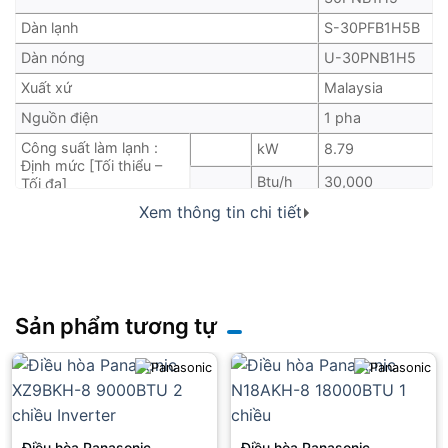
Dàn lạnh
S-30PFB1H5B
Dàn nóng
U-30PNB1H5
Xuất xứ
Malaysia
Nguồn điện
1 pha
Công suất làm lạnh :
kW
8.79
Định mức [Tối thiểu –
Btu/h
30,000
Tối đa]
Xem thông tin chi tiết
Dòng điện: định mức
A
12.50
[tối đa]
Công suất tiêu thụ: định
kW
2.74
mức
W/W
3.21
Sản phẩm tương tự
Hiệu suất COP/EER
Btu/hW
10.95
m³/phút
24.8/21.8/20/8
Lưu lượng gió
cfm
876/770/735
Độ ồn áp suất
dB (A)
41/38/35
(Cao/Thấp)
Điều hòa Panasonic
Điều hòa Panasonic