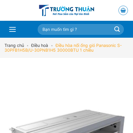
Skip
to
content
Tìm
kiếm:
Trang chủ
•
Điều hoà
•
Điều hòa nối ống gió Panasonic S-
30PFB1H5B/U-30PNB1H5 30000BTU 1 chiều