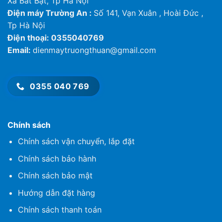
Xã Bất Bạt, Tp Hà Nội
kg
53.0
nóng
Điện máy Trường An :
Số 141, Vạn Xuân , Hoài Đức ,
Khối lượng
Tổng
Tp Hà Nội
khối
kg
57.0
Điện thoại: 0355040769
lượng
Email:
dienmaytruongthuan@gmail.com
Ống
mm
Dàn
15.88 [5/8]
hơi
(inch)
nóng
Đường kính ống
Ống
mm
9.52 [3/8]
0355 040 769
lỏng
(inch)
Tối
Chiều dài ống
thiểu –
m
30
Tối đa
Chính sách
Chênh lệch độ cao
m
20
Chính sách vận chuyển, lắp đặt
Độ dài ống nạp
Tối đa
m
5
Chính sách bảo hành
sẵn gas
Lượng gas nạp thêm
g/m
30
Chính sách bảo mật
Môi trường hoạt
Tối
Hướng dẫn đặt hàng
động (dàn
thiểu –
°C
17 – 49
nóng)
Tối đa
Chính sách thanh toán