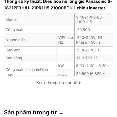
Thông số kỹ thuật: Điều hòa nối ống gió Panasonic S-
1821PF3H/U-21PR1H5 21000BTU 1 chiều inverter
S-1821PF3H/U-
Model
21PR1H5
Công suất
20,500
V/Phase
220-240V, 1Ø
Nguồn điện
Hz
Phase – 50Hz
Dàn lạnh
S-1821PF3H
Dàn nóng
U-21PR1H5
kW
6.00 (2.00 – 6.30)
Công suất làm lạnh:Định
20,500 (6,820 –
mức
Btu/h
21,500)
Xem thông tin chi tiết
Dòng điện: Định mức
A
8.6 – 9.1
Công suất tiêu thụ: Định
kW
1.95 (0.41 – 2.30)
mức
CSPF
4.65
Sản phẩm tương tự
W/W
3.08