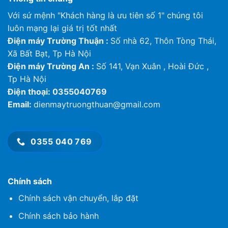
mm
Với sứ mệnh "Khách hàng là ưu tiên số 1" chúng tôi
Ống hơi
12.70 (1/2)
(inch)
Đường kính
luôn mạng lại giá trị tốt nhất
ống
mm
Điện máy Trường Thuận :
Số nhà 62, Thôn Tòng Thái,
Ống lỏng
6.35 (1/4)
(inch)
Xã Bất Bạt, Tp Hà Nội
Chiều dài ống
Tối thiểu –
Điện máy Trường An :
Số 141, Vạn Xuân , Hoài Đức ,
m
5 – 30
đồng
Tối đa
Tp Hà Nội
Chênh lệch độ cao
m
20
Điện thoại: 0355040769
Chiều dài tiêu
Email:
dienmaytruongthuan@gmail.com
Tối đa
m
15
chuẩn
Lượng nạp Gas thêm
g/m
10
0355 040 769
Dải nhiệt độ
Tối thiểu –
hoạt động
°C
16-46
Tối đa
dàn nóng
Chính sách
Chính sách vận chuyển, lắp đặt
Chính sách bảo hành