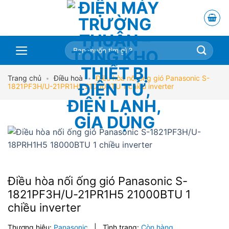
Skip
to
content
Tìm
kiếm:
Trang chủ
•
Điều hoà
•
Điều hòa nối ống gió Panasonic S-
1821PF3H/U-21PR1H5 21000BTU 1 chiều inverter
Điều hòa nối ống gió Panasonic S-
1821PF3H/U-21PR1H5 21000BTU 1
chiều inverter
Thương hiệu:
Panasonic
|
Tình trạng:
Còn hàng